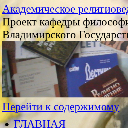
Академическое религиове
Проект кафедры философи
Владимирского Государст
Перейти к содержимому
ГЛАВНАЯ