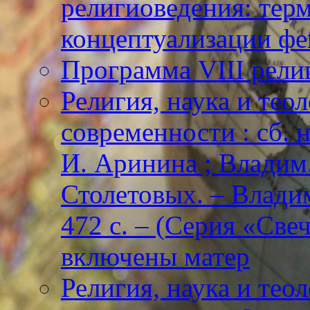
религиоведения: тер
концептуализации фе
Программа VIII рели
Религия, наука и тео
современности : сб. н
И. Аринина ; Владим. 
Столетовых. – Владим
472 с. – (Серия «Све
включены матер
Религия, наука и тео