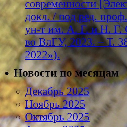
современности [Элект
докл. / под ред. проф
ун-т им. А. Г. и Н. Г
во ВлГУ, 2023. – Т. 3
2022»).
Новости по месяцам
Декабрь 2025
Ноябрь 2025
Октябрь 2025