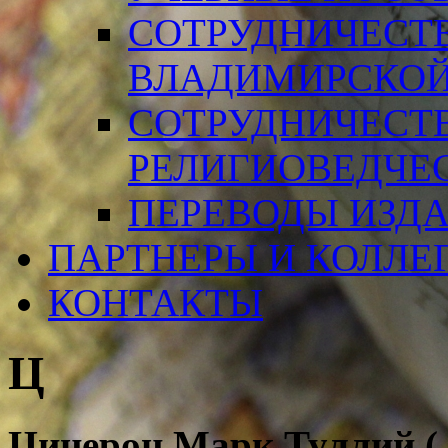
СОТРУДНИЧЕСТ
ВЛАДИМИРСКОЙ
СОТРУДНИЧЕСТ
РЕЛИГИОВЕДЧЕ
ПЕРЕВОДЫ ИЗД
ПАРТНЕРЫ И КОЛЛЕ
КОНТАКТЫ
Ц
Цицерон Марк Туллий ( M