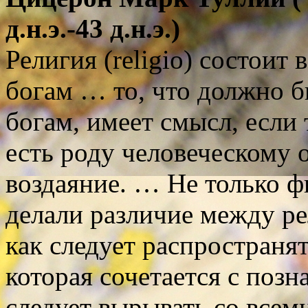
д.н.э.-43 д.н.э.)
Религия (religio) состоит
богам … то, что должно б
богам, имеет смысл, если 
есть роду человеческому 
воздаяние. … Не только 
делали различие между ре
как следует распространя
которая сочетается с позн
следует вырывать со всем