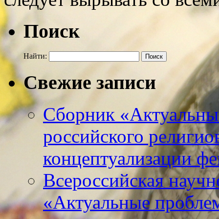
Поиск
Найти:
Свежие записи
Сборник «Актуальны
российского религио
концептуализации фе
Всероссийская научн
«Актуальные пробле