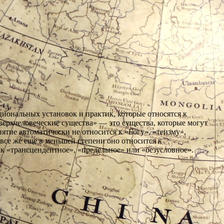
иональных установок и практик, которые относятся к
верхчеловеческие существа» — это существа, которые могут
онятие автоматически не относится к «Богу», «теизму»,
все же еще в меньшей степени оно относится к
к «трансцендентное», «предельное» или «безусловное».