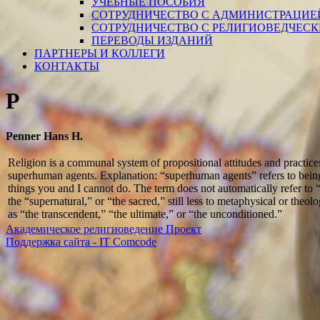
УЧЕБНЫЕ ПОСОБИЯ
СОТРУДНИЧЕСТВО С АДМИНИСТРАЦИЕ
СОТРУДНИЧЕСТВО С РЕЛИГИОВЕДЧЕС
ПЕРЕВОДЫ ИЗДАНИЙ
ПАРТНЕРЫ И КОЛЛЕГИ
КОНТАКТЫ
P
Penner Hans H.
Religion is a communal system of propositional attitudes and practices 
superhuman agents. Explanation: “superhuman agents” refers to being
things you and I cannot do. The term does not automatically refer to
the “supernatural,” or “the sacred,” still less to metaphysical or theol
as “the transcendent,” “the ultimate,” or “the unconditioned.”
Академическое религиоведение Проект
Поддержка сайта - IT Comcode