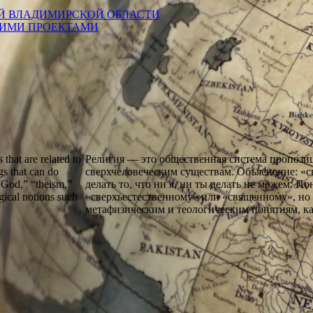
Й ВЛАДИМИРСКОЙ ОБЛАСТИ
КИМИ ПРОЕКТАМИ
that are related to
Религия — это общественная система пропозиц
s that can do
сверхчеловеческим существам. Объяснение: «с
 “God,” “theism,”
делать то, что ни я, ни ты делать не можем. П
ogical notions such
«сверхъестественному» или «священному», но 
метафизическим и теологическим понятиям, ка