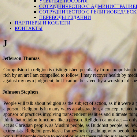
УЧЕБНЫЕ ПОСОБИЯ
СОТРУДНИЧЕСТВО С АДМИНИСТРАЦИЕ
СОТРУДНИЧЕСТВО С РЕЛИГИОВЕДЧЕС
ПЕРЕВОДЫ ИЗДАНИЙ
ПАРТНЕРЫ И КОЛЛЕГИ
КОНТАКТЫ
J
Jefferson Thomas
Compulsion in religion is distinguished peculiarly from compulsion i
rich by an art I am compelled to follow; I may recover health by med
against my own judgment; but I cannot be saved by a worship I disbe
Johnson Stephen
People will talk about religion as the subject of action, as if it were a 
a person. Religion is in many ways an abstraction, a concept related to
sponsor of practices involving transcendent realities and ultimate things
think that religion functions like a person. Religion cannot act — on
act as Christian people, as Muslim people, as Buddhist people, as Jewi
extremists. Religion provides a framework explaining why people deci
ways, but people decide to accept or reject these religious viewpoin