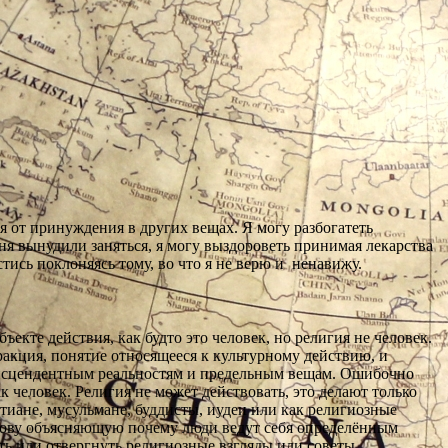
 от принуждения в других вещах. Я могу разбогатеть
ня вынудили заняться, я могу выздороветь принимая лекарства
стись поклоняясь тому, во что я не верю и ненавижу.
ъекте действия, как будто это человек, но религия не человек.
акция, понятие относящееся к культурному действию, и
ансцендентным реальностям и предельным вещам. Ошибочно
к человек. Религия не может действовать, это делают только
тиане, мусульмане, буддисты, иудеи или как религиозные
снову объясняющую почему люди ведут себя определённым
ь или отвергнуть религиозные взгляды или советы,