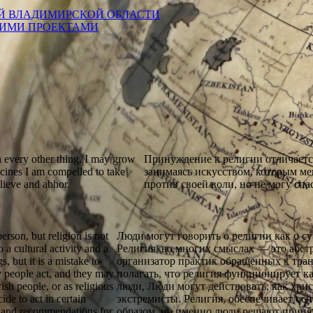
Й ВЛАДИМИРСКОЙ ОБЛАСТИ
КИМИ ПРОЕКТАМИ
n every other thing. I may grow
Принуждение к религии отличается
icines I am compelled to take
занимаясь искусством, которым ме
lieve and abhor.
против своей воли, но не могу спа
person, but religion is not
Люди могут говорить о религии как о суб
 a cultural activity and a
Религия во многих смыслах — это абстр
, but it is a mistake to
организатор практик обращенных к тр
ly people act, and they may
полагать, что религия функционирует ка
sh people, or as religious
люди, Люди могут действовать, как хрис
de to act in certain
экстремисты. Религия, обеспечивает о
ts and recommendations for
образом, но именно люди решают принят